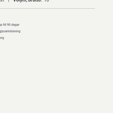
 till 90 dagar
 glycerinlösning
ong