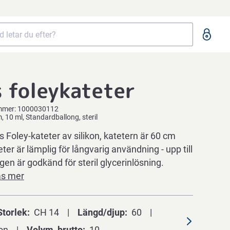
 foleykateter
mmer:
1000030112
, 10 ml, Standardballong, steril
s Foley-kateter av silikon, katetern är 60 cm
ter är lämplig för långvarig användning - upp till
gen är godkänd för steril glycerinlösning.
äs mer
Storlek
CH 14
Längd/djup
60
on
Volym, brutto
10