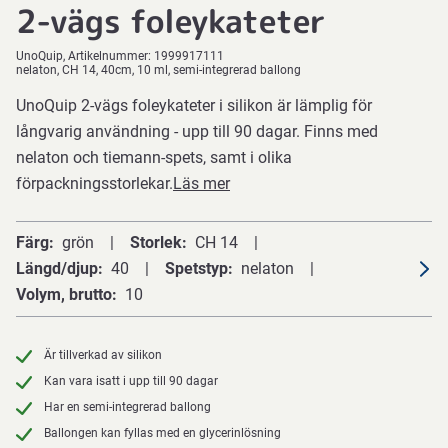
2-vägs foleykateter
UnoQuip
Artikelnummer:
1999917111
nelaton, CH 14, 40cm, 10 ml, semi-integrerad ballong
UnoQuip 2-vägs foleykateter i silikon är lämplig för
långvarig användning - upp till 90 dagar. Finns med
nelaton och tiemann-spets, samt i olika
förpackningsstorlekar.
Läs mer
Färg
grön
Storlek
CH 14
Längd/djup
40
Spetstyp
nelaton
Volym, brutto
10
Är tillverkad av silikon
Kan vara isatt i upp till 90 dagar
Har en semi-integrerad ballong
Ballongen kan fyllas med en glycerinlösning