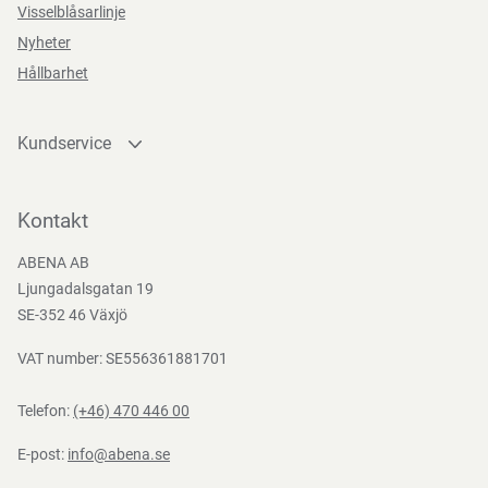
Visselblåsarlinje
Nyheter
Hållbarhet
Förvaringsinstruktioner
Kundservice
Förvaras torrt, rent och skyddat från direkt solljus.
Kontakta oss
Bli kund
Kontakt
Direktiv, förordningar och lagstiftning
Bli e-handelskund
ABENA AB
Mediacenter
Ljungadalsgatan 19
93/42/EEC
Nedladdningar
SE-352 46 Växjö
VAT number: SE556361881701
Telefon:
(+46) 470 446 00
E-post:
info@abena.se