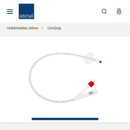
Huvudsaklig
Nav
Sidfot
Uretärkateter, silikon
UnoQuip