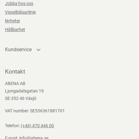
Jobba hos oss
Visselblåsarlinje
Nyheter
Hållbarhet
Kundservice
Kontakta oss
Bli kund
Kontakt
Bli e-handelskund
ABENA AB
Mediacenter
Ljungadalsgatan 19
Nedladdningar
SE-352 46 Växjö
VAT number: SE556361881701
Telefon:
(+46) 470 446 00
E-post:
info@abena.se