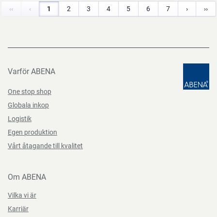
‹‹
‹
1
2
3
4
5
6
7
›
››
Varför ABENA
One stop shop
Globala inkop
Logistik
Egen produktion
Vårt åtagande till kvalitet
Om ABENA
Vilka vi är
Karriär