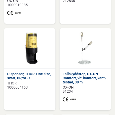
OX-ON
2125361
1000019085
Dispenser, THOR, One size,
Fallskyddsrep, OX-ON
svart, PP/SBC
Comfort, vit, komfort, kant-
testad, 30 m
THOR
1000004163
OX-ON
91234