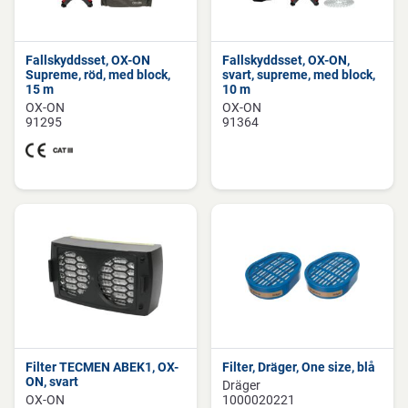
Fallskyddsset, OX-ON
Fallskyddsset, OX-ON,
Supreme, röd, med block,
svart, supreme, med block,
15 m
10 m
OX-ON
OX-ON
91295
91364
Filter TECMEN ABEK1, OX-
Filter, Dräger, One size, blå
ON, svart
Dräger
OX-ON
1000020221