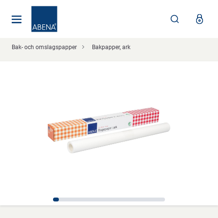
Huvudsaklig
Nav
Sidfot
Bak- och omslagspapper
Bakpapper, ark