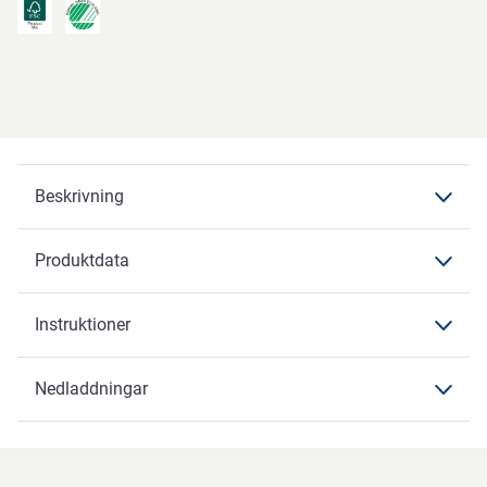
Beskrivning
Produktdata
Beskrivning
Instruktioner
Produktdata
Produktdata
Nedladdningar
Instruktioner
Varumärke
ABENA
Nedladdningar
Artikelbenämning
Bakplåtspapper