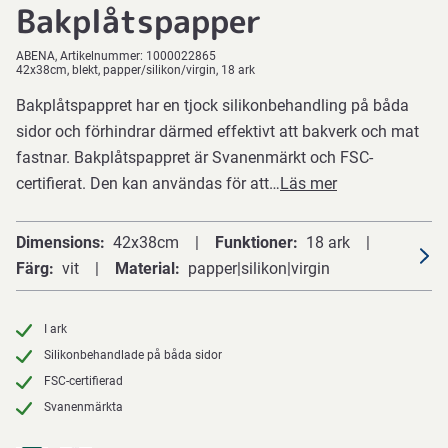
Bakplåtspapper
ABENA
Artikelnummer:
1000022865
42x38cm, blekt, papper/silikon/virgin, 18 ark
Bakplåtspappret har en tjock silikonbehandling på båda
sidor och förhindrar därmed effektivt att bakverk och mat
fastnar. Bakplåtspappret är Svanenmärkt och FSC-
certifierat. Den kan användas för att…
Läs mer
Dimensions
42x38cm
Funktioner
18 ark
Färg
vit
Material
papper|silikon|virgin
I ark
Silikonbehandlade på båda sidor
FSC-certifierad
Svanenmärkta