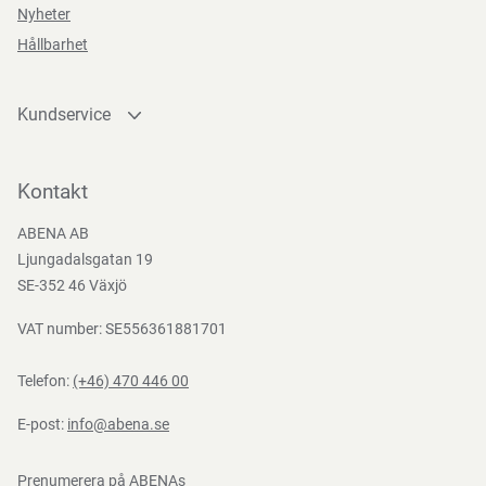
Nyheter
Bredd
38 cm
Hållbarhet
Förvaringsinstruktioner
Kundservice
Förvaras torrt, rent och i rumstemperatur.
Kontakta oss
Bli kund
Kontakt
Direktiv, förordningar och lagstiftning
Bli e-handelskund
ABENA AB
Mediacenter
Ljungadalsgatan 19
(EG) nr 1935/2004, (EG) Nr. 2023/2006, 94/62/EC, BEK nr
Nedladdningar
SE-352 46 Växjö
681 af 25/05/2020, (EC) 1907/2006
VAT number: SE556361881701
Telefon:
(+46) 470 446 00
E-post:
info@abena.se
Prenumerera på ABENAs