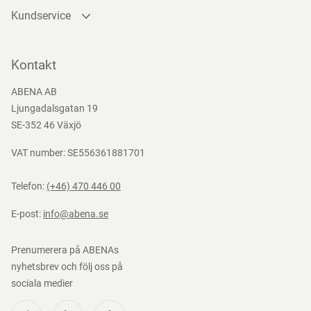
Kundservice
Kontakta oss
Bli kund
Kontakt
Bli e-handelskund
ABENA AB
Mediacenter
Ljungadalsgatan 19
Nedladdningar
SE-352 46 Växjö
VAT number: SE556361881701
Telefon:
(+46) 470 446 00
E-post:
info@abena.se
Prenumerera på ABENAs
nyhetsbrev och följ oss på
sociala medier