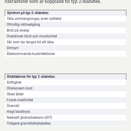
riskfaktorer som är kopplade till typ 2-diabetes.
Symtom på typ 2-diabetes:
Täta urinträngningar, även nattetid
Ofrivillig viktnedgång
Brist på energi
Överdriven törst och muntorrhet
Sår som tar längre tid att läka
Dimsyn
Återkommande hudinfektioner
Riskfaktorer för typ 2-diabetes:
Ärftlighet
Ohälsosam kost
Ökad ålder
Fysisk inaktivitet
Övervikt
Högt blodtryck
Nedsatt glukostolerans (IGT)
Tidigare graviditetsdiabetes