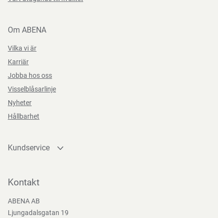
Om ABENA
Vilka vi är
Karriär
Jobba hos oss
Visselblåsarlinje
Nyheter
Hållbarhet
Kundservice
Kontakta oss
Bli kund
Kontakt
Bli e-handelskund
ABENA AB
Mediacenter
Ljungadalsgatan 19