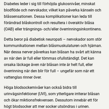
Diabetes leder i sig till förhöjda glukosnivåer, minskat
blodflöde och nervskador, vilket kan påverka känseln och
blåssensationen. Dessa komplikationer kan leda till
förändrad blåskontroll och resultera i överaktiv blåsa
(OAB) eller trängnings- och/eller överrinningsinkontinens.
Detta beror på diabetisk neuropati – nervskador som stör
kommunikationen mellan blåsmuskulaturen och hjärnan.
När dessa nerver påverkas kan blåsan ha svårt att känna
av när den är full eller tömmas ofullständigt. Det kan
orsaka läckage även när blåsan inte är helt full, eller
överrinning när den blir för full – ungefär som när ett
vattenglas rinner över.
Höga blodsockernivåer kan också bidra till
urinvägsinfektioner (UVI), som ytterligare irriterar blåsan
och ökar miktionsfrekvensen. Dessutom innebär ett för
högt blodsocker att mer socker utsöndras i urinen.