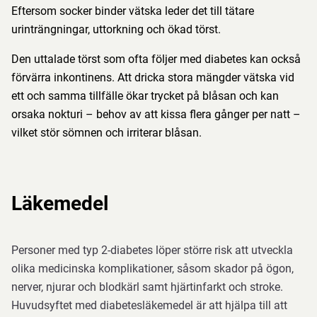
Eftersom socker binder vätska leder det till tätare
urinträngningar, uttorkning och ökad törst.
Den uttalade törst som ofta följer med diabetes kan också
förvärra inkontinens. Att dricka stora mängder vätska vid
ett och samma tillfälle ökar trycket på blåsan och kan
orsaka nokturi – behov av att kissa flera gånger per natt –
vilket stör sömnen och irriterar blåsan.
Läkemedel
Personer med typ 2-diabetes löper större risk att utveckla
olika medicinska komplikationer, såsom skador på ögon,
nerver, njurar och blodkärl samt hjärtinfarkt och stroke.
Huvudsyftet med diabetesläkemedel är att hjälpa till att