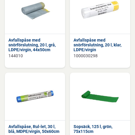
Avfallspåse med
Avfallspåse med
snörförslutning, 20 l, grå,
snörförslutning, 20 l, klar,
LDPE/virgin, 44x50cm
LDPE/virgin
144010
1000030298
Avfallspåse, Rul-let, 30 l,
Sopsäck, 125 l, grön,
blå, MDPE/virgin, 50x60cm
75x115cm