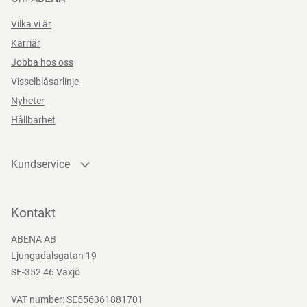
Vilka vi är
Karriär
Jobba hos oss
Visselblåsarlinje
Nyheter
Hållbarhet
Kundservice
Kontakta oss
Bli kund
Kontakt
Bli e-handelskund
ABENA AB
Mediacenter
Ljungadalsgatan 19
Nedladdningar
SE-352 46 Växjö
VAT number: SE556361881701