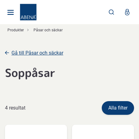
Huvudsaklig
Nav
Sidfot
Produkter
Påsar och säckar
Gå till Påsar och säckar
Soppåsar
4 resultat
Alla filter