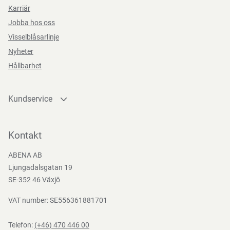
Karriär
Jobba hos oss
Visselblåsarlinje
Nyheter
Hållbarhet
Kundservice
Kontakta oss
Bli kund
Kontakt
Bli e-handelskund
ABENA AB
Mediacenter
Ljungadalsgatan 19
Nedladdningar
SE-352 46 Växjö
VAT number: SE556361881701
Telefon:
(+46) 470 446 00