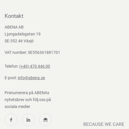
Kontakta oss
Bli kund
Kontakt
Bli e-handelskund
ABENA AB
Mediacenter
Ljungadalsgatan 19
Nedladdningar
SE-352 46 Växjö
VAT number: SE556361881701
Telefon:
(+46) 470 446 00
E-post:
info@abena.se
Prenumerera på ABENAs
nyhetsbrev och följ oss på
sociala medier