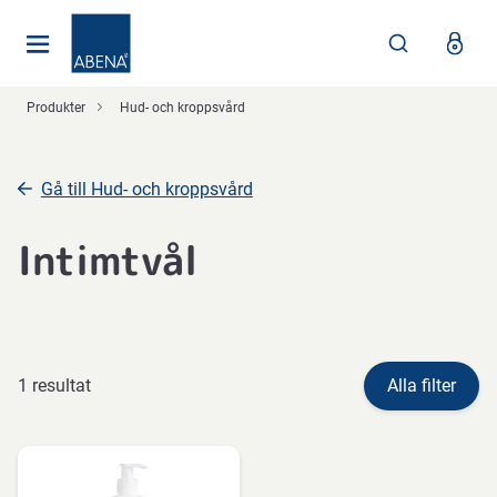
Huvudsaklig
Nav
Sidfot
Produkter
Hud- och kroppsvård
Gå till Hud- och kroppsvård
Intimtvål
1 resultat
Alla filter