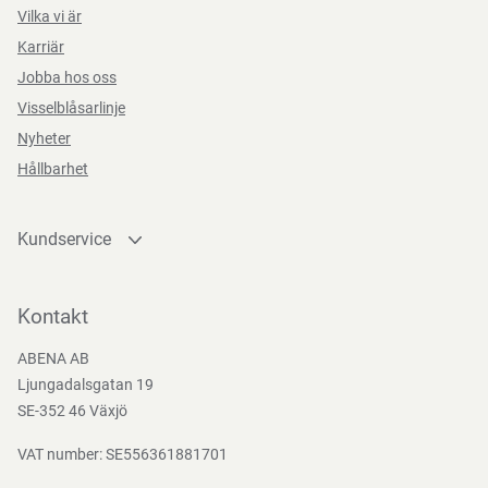
Vilka vi är
Karriär
Jobba hos oss
Visselblåsarlinje
Nyheter
Hållbarhet
Kundservice
Kontakta oss
Bli kund
Kontakt
Bli e-handelskund
ABENA AB
Mediacenter
Ljungadalsgatan 19
Nedladdningar
SE-352 46 Växjö
VAT number: SE556361881701