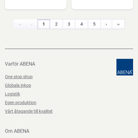
‹‹
‹
1
2
3
4
5
›
››
Varför ABENA
One stop shop
Globala inkop
Logistik
Egen produktion
Vårt åtagande till kvalitet
Om ABENA