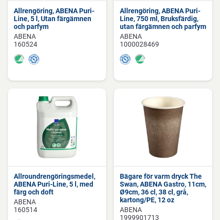
Allrengöring, ABENA Puri-
Allrengöring, ABENA Puri-
Line, 5 l, Utan färgämnen
Line, 750 ml, Bruksfärdig,
och parfym
utan färgämnen och parfym
ABENA
ABENA
160524
1000028469
Allroundrengöringsmedel,
Bägare för varm dryck The
ABENA Puri-Line, 5 l, med
Swan, ABENA Gastro, 11cm,
färg och doft
Ø9cm, 36 cl, 38 cl, grå,
kartong/PE, 12 oz
ABENA
160514
ABENA
1999901713