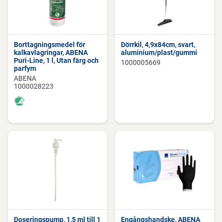
Borttagningsmedel för
Dörrkil, 4,9x84cm, svart,
kalkavlagringar, ABENA
aluminium/plast/gummi
Puri-Line, 1 l, Utan färg och
1000005669
parfym
ABENA
1000028223
Doseringspump, 1,5 ml till 1
Engångshandske, ABENA