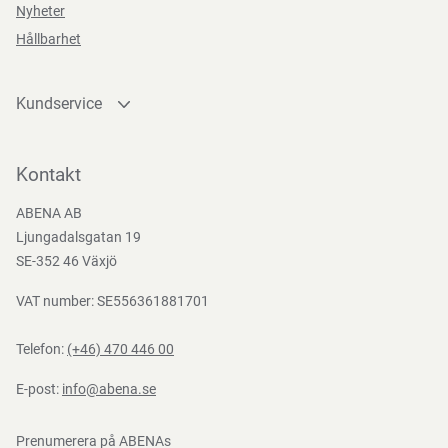
Nyheter
Hållbarhet
Kundservice
Kontakta oss
Bli kund
Kontakt
Bli e-handelskund
ABENA AB
Mediacenter
Ljungadalsgatan 19
Nedladdningar
SE-352 46 Växjö
VAT number: SE556361881701
Telefon:
(+46) 470 446 00
E-post:
info@abena.se
Prenumerera på ABENAs