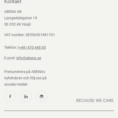
Bli kund
Kontakt
Bli e-handelskund
ABENA AB
Mediacenter
Ljungadalsgatan 19
Nedladdningar
SE-352 46 Växjö
VAT number: SE556361881701
Telefon:
(+46) 470 446 00
E-post:
info@abena.se
Prenumerera på ABENAs
nyhetsbrev och följ oss på
sociala medier