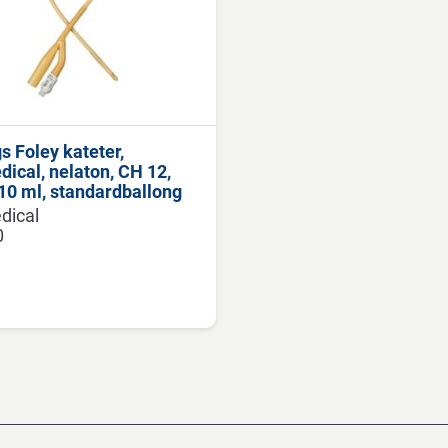
s Foley kateter,
ical, nelaton, CH 12,
10 ml, standardballong
dical
0