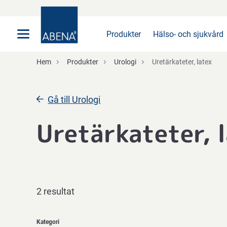
Huvudsaklig
Nav
Sidfot
Produkter
Hälso- och sjukvård
Hem
Produkter
Urologi
Uretärkateter, latex
Gå till Urologi
Uretärkateter, 
2 resultat
Kategori