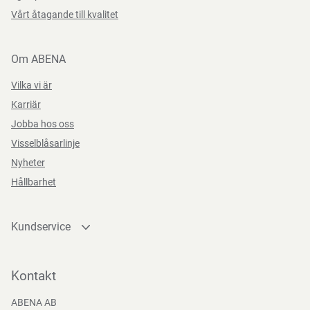
Vårt åtagande till kvalitet
Om ABENA
Vilka vi är
Karriär
Jobba hos oss
Visselblåsarlinje
Nyheter
Hållbarhet
Kundservice
Kontakta oss
Bli kund
Kontakt
Bli e-handelskund
ABENA AB