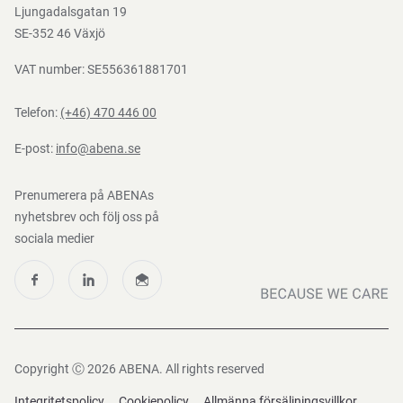
Mediacenter
Ljungadalsgatan 19
Nedladdningar
SE-352 46 Växjö
VAT number: SE556361881701
Telefon:
(+46) 470 446 00
E-post:
info@abena.se
Prenumerera på ABENAs
nyhetsbrev och följ oss på
sociala medier
Copyright Ⓒ 2026 ABENA. All rights reserved
Integritetspolicy
Cookiepolicy
Allmänna försäljningsvillkor