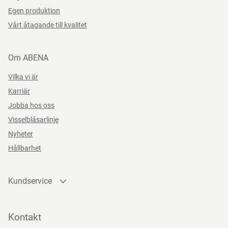
Egen produktion
Vårt åtagande till kvalitet
Om ABENA
Vilka vi är
Karriär
Jobba hos oss
Visselblåsarlinje
Nyheter
Hållbarhet
Kundservice
Kontakta oss
Bli kund
Kontakt