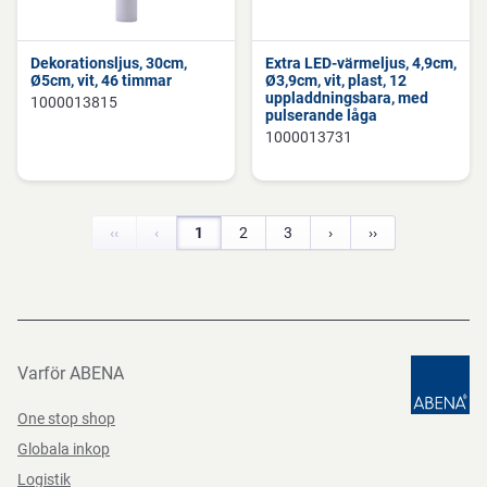
Dekorationsljus, 30cm,
Extra LED-värmeljus, 4,9cm,
Ø5cm, vit, 46 timmar
Ø3,9cm, vit, plast, 12
uppladdningsbara, med
1000013815
pulserande låga
1000013731
‹‹
‹
1
2
3
›
››
Varför ABENA
One stop shop
Globala inkop
Logistik