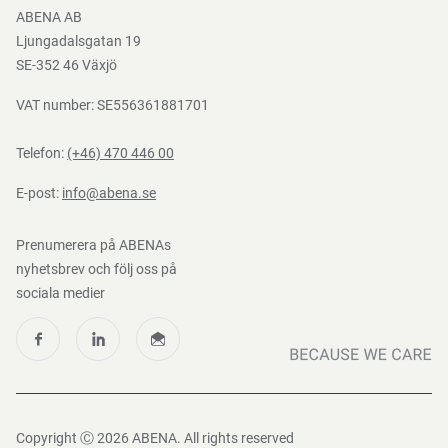
Bli e-handelskund
ABENA AB
Mediacenter
Ljungadalsgatan 19
Nedladdningar
SE-352 46 Växjö
VAT number: SE556361881701
Telefon:
(+46) 470 446 00
E-post:
info@abena.se
Prenumerera på ABENAs
nyhetsbrev och följ oss på
sociala medier
Copyright Ⓒ 2026 ABENA. All rights reserved