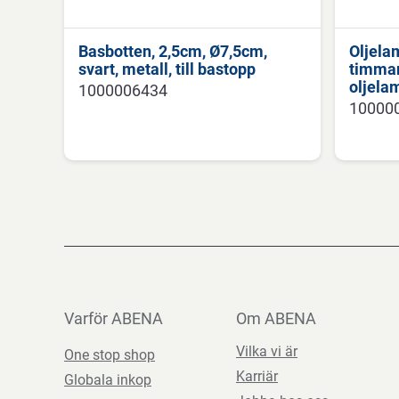
Basbotten, 2,5cm, Ø7,5cm,
Oljela
svart, metall, till bastopp
timmar
oljela
1000006434
10000
Varför ABENA
Om ABENA
Vilka vi är
One stop shop
Karriär
Globala inkop