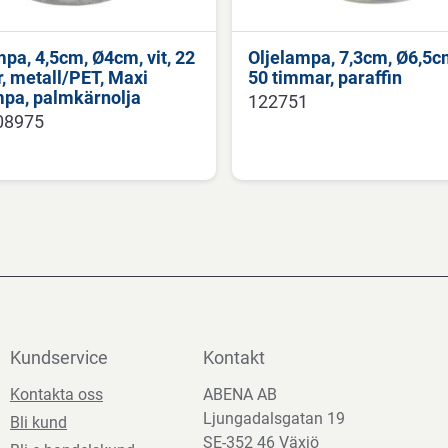
mpa, 4,5cm, Ø4cm, vit, 22
Oljelampa, 7,3cm, Ø6,5cm
, metall/PET, Maxi
50 timmar, paraffin
mpa, palmkärnolja
122751
08975
Kundservice
Kontakt
Kontakta oss
ABENA AB
Ljungadalsgatan 19
Bli kund
SE-352 46 Växjö