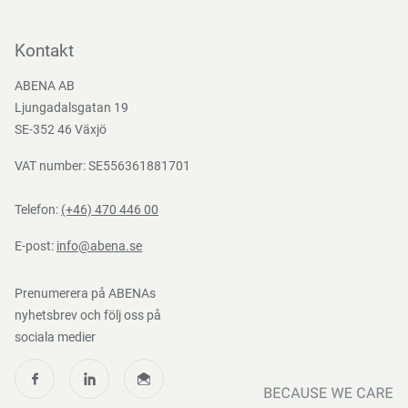
Kontakta oss
Bli kund
Kontakt
Bli e-handelskund
ABENA AB
Mediacenter
Ljungadalsgatan 19
Nedladdningar
SE-352 46 Växjö
VAT number: SE556361881701
Telefon:
(+46) 470 446 00
E-post:
info@abena.se
Prenumerera på ABENAs
nyhetsbrev och följ oss på
sociala medier