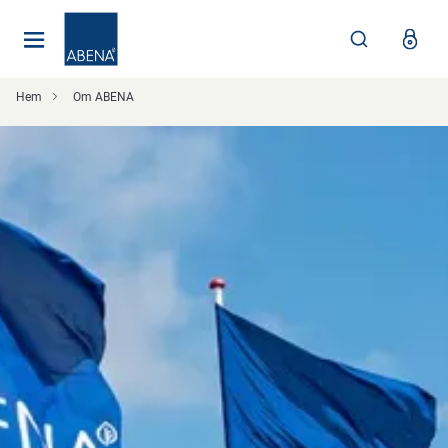
Huvudsaklig
Nav
Sidfot
Hem
Om ABENA