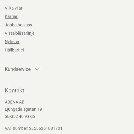
Vilka vi är
Karriär
Jobba hos oss
Visselblåsarlinje
Nyheter
Hållbarhet
Kundservice
Kontakta oss
Bli kund
Kontakt
Bli e-handelskund
ABENA AB
Mediacenter
Ljungadalsgatan 19
Nedladdningar
SE-352 46 Växjö
VAT number: SE556361881701