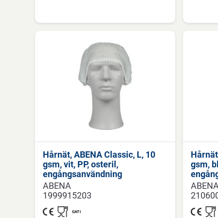
Hårnät, ABENA Classic, L, 10
Hårnät
gsm, vit, PP, osteril,
gsm, bl
engångsanvändning
engån
ABENA
ABEN
1999915203
21060