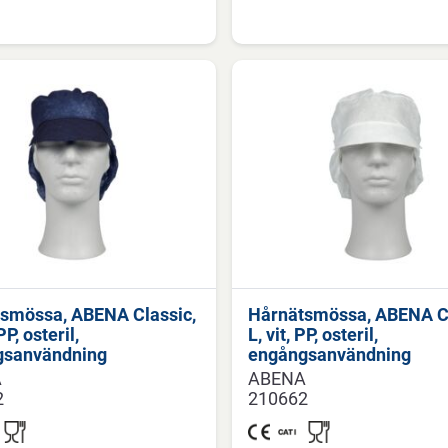
smössa, ABENA Classic,
Hårnätsmössa, ABENA Cl
PP, osteril,
L, vit, PP, osteril,
gsanvändning
engångsanvändning
A
ABENA
2
210662