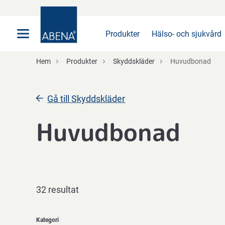
Huvudsaklig
Nav
Sidfot
Produkter
Hälso- och sjukvård
Hem
Produkter
Skyddskläder
Huvudbonad
Gå till Skyddskläder
Huvudbonad
32 resultat
Kategori