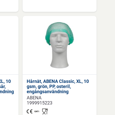
XL, 10
Hårnät, ABENA Classic, XL, 10
år,
gsm, grön, PP, osteril,
ändning
engångsanvändning
ABENA
1999915223