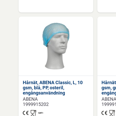
Hårnät, ABENA Classic, L, 10
Hårnät
gsm, blå, PP, osteril,
gsm, gr
engångsanvändning
engån
ABENA
ABEN
1999915202
19999