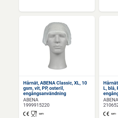
Hårnät, ABENA Classic, XL, 10
Hårnät
gsm, vit, PP, osteril,
L, blå, 
engångsanvändning
engån
ABENA
ABEN
1999915220
21065