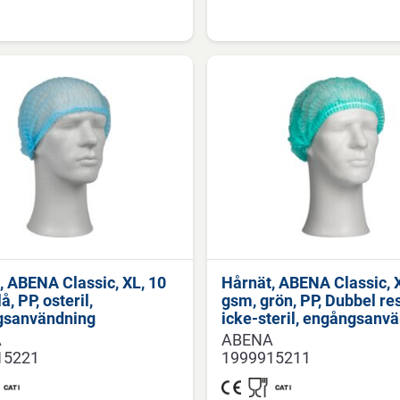
, ABENA Classic, XL, 10
Hårnät, ABENA Classic, 
å, PP, osteril,
gsm, grön, PP, Dubbel res
gsanvändning
icke-steril, engångsanv
A
ABENA
15221
1999915211