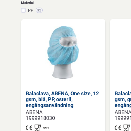
Material
PP
32
Balaclava, ABENA, One size, 12
Balacl
gsm, blå, PP, osteril,
gsm, gr
engångsanvändning
engån
ABENA
ABEN
1999918030
19999