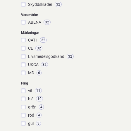
Skyddskläder
32
Varumärke
ABENA
32
Märkningar
CAT I
32
CE
32
Livsmedelsgodkänd
32
UKCA
32
MD
6
Färg
vit
11
blå
10
grön
4
röd
4
gul
3