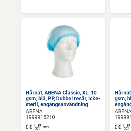
Hårnät, ABENA Classic, XL, 10
Hårnät
gsm, blå, PP, Dubbel resår, icke-
gsm, bl
steril, engångsanvändning
engån
ABENA
ABEN
1999915210
19999