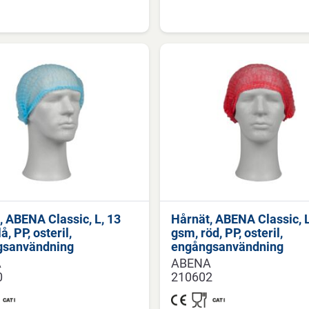
, ABENA Classic, L, 13
Hårnät, ABENA Classic, L
å, PP, osteril,
gsm, röd, PP, osteril,
gsanvändning
engångsanvändning
A
ABENA
0
210602