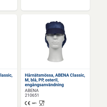
assic,
Hårnätsmössa, ABENA Classic,
M, blå, PP, osteril,
engångsanvändning
ABENA
210651