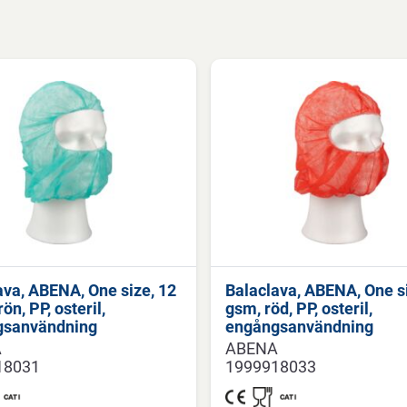
ava, ABENA, One size, 12
Balaclava, ABENA, One si
ön, PP, osteril,
gsm, röd, PP, osteril,
gsanvändning
engångsanvändning
A
ABENA
18031
1999918033