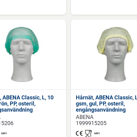
, ABENA Classic, L, 10
Hårnät, ABENA Classic, L
ön, PP, osteril,
gsm, gul, PP, osteril,
gsanvändning
engångsanvändning
A
ABENA
15206
1999915205