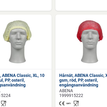
, ABENA Classic, XL, 10
Hårnät, ABENA Classic, 
l, PP, osteril,
gsm, röd, PP, osteril,
gsanvändning
engångsanvändning
A
ABENA
15224
1999915222