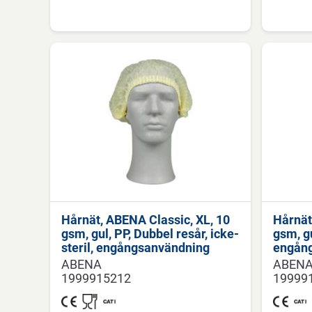
Hårnät, ABENA Classic, XL, 10
Hårnät
gsm, gul, PP, Dubbel resår, icke-
gsm, gu
steril, engångsanvändning
engån
ABENA
ABEN
1999915212
19999