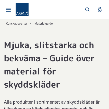
Huvudsaklig
Nav
Sidfot
Kunskapscenter
Materialguider
Mjuka, slitstarka och
bekväma – Guide över
material för
skyddskläder
Alla produkter i sortimentet av skyddskläder är
tillverkade av högkvalitativa material och är