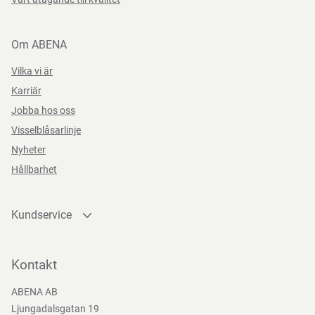
Om ABENA
Vilka vi är
Karriär
Jobba hos oss
Visselblåsarlinje
Nyheter
Hållbarhet
Kundservice
Kontakta oss
Bli kund
Kontakt
Bli e-handelskund
ABENA AB
Mediacenter
Ljungadalsgatan 19