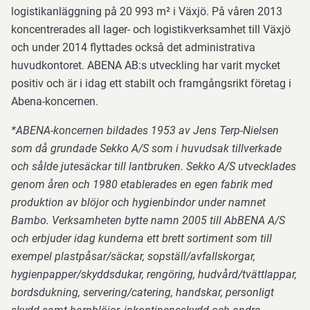
logistikanläggning på 20 993 m² i Växjö. På våren 2013
koncentrerades all lager- och logistikverksamhet till Växjö
och under 2014 flyttades också det administrativa
huvudkontoret. ABENA AB:s utveckling har varit mycket
positiv och är i idag ett stabilt och framgångsrikt företag i
Abena-koncernen.
*ABENA-koncernen bildades 1953 av Jens Terp-Nielsen
som då grundade Sekko A/S som i huvudsak tillverkade
och sålde jutesäckar till lantbruken. Sekko A/S utvecklades
genom åren och 1980 etablerades en egen fabrik med
produktion av blöjor och hygienbindor under namnet
Bambo. Verksamheten bytte namn 2005 till AbBENA A/S
och erbjuder idag kunderna ett brett sortiment som till
exempel plastpåsar/säckar, sopställ/avfallskorgar,
hygienpapper/skyddsdukar, rengöring, hudvård/tvättlappar,
bordsdukning, servering/catering, handskar, personligt