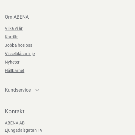
Om ABENA
Vilka vi är
Karriär
Jobba hos oss
Visselblåsarlinje
Nyheter
Hållbarhet
Kundservice
Kontakta oss
Bli kund
Kontakt
Bli e-handelskund
ABENA AB
Mediacenter
Ljungadalsgatan 19