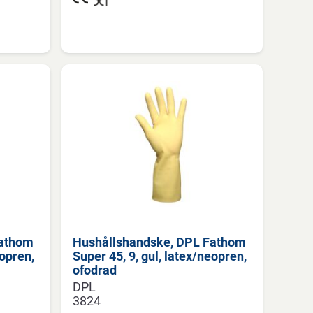
Fathom
Hushållshandske, DPL Fathom
eopren,
Super 45, 9, gul, latex/neopren,
ofodrad
DPL
3824