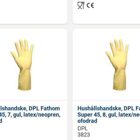
lshandske, DPL Fathom
Hushållshandske, DPL 
5, 7, gul, latex/neopren,
Super 45, 8, gul, latex/n
d
ofodrad
DPL
3823