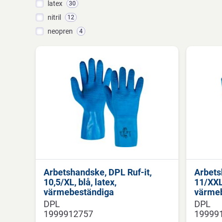
latex
30
nitril
12
neopren
4
Arbetshandske, DPL Ruf-it,
Arbets
10,5/XL, blå, latex,
11/XXL,
värmebeständiga
värme
DPL
DPL
1999912757
19999