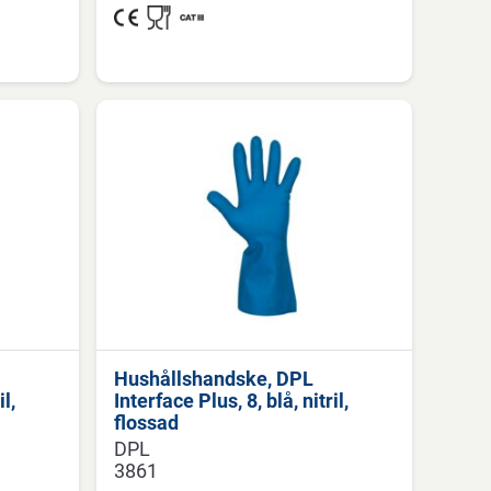
Hushållshandske, DPL
il,
Interface Plus, 8, blå, nitril,
flossad
DPL
3861