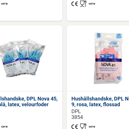
lshandske, DPL Nova 45,
Hushållshandske, DPL N
blå, latex, velourfoder
9, rosa, latex, flossad
DPL
3854