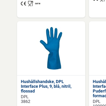
Hushållshandske, DPL
Hushål
Interface Plus, 9, blå, nitril,
Interfac
flossad
Puderf
forma
DPL
3862
DPL