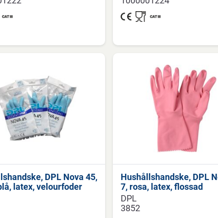
01222
1000001224
lshandske, DPL Nova 45,
Hushållshandske, DPL N
blå, latex, velourfoder
7, rosa, latex, flossad
DPL
3852