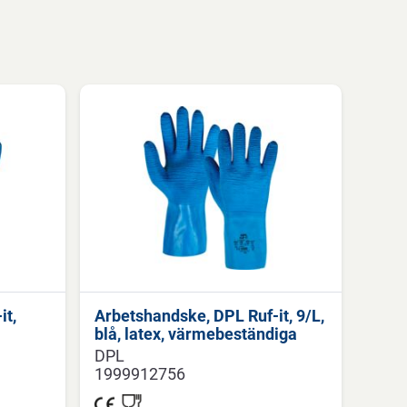
it,
Arbetshandske, DPL Ruf-it, 9/L,
blå, latex, värmebeständiga
DPL
1999912756