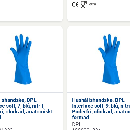
lshandske, DPL
Hushållshandske, DPL
e soft, 7, blå, nitril,
Interface soft, 9, blå, nitri
ri, ofodrad, anatomiskt
Puderfri, ofodrad, anato
d
formad
DPL