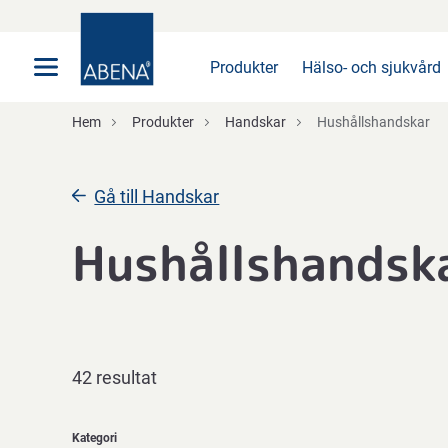
Huvudsaklig
Nav
Sidfot
Produkter
Hälso- och sjukvård
Hem
Produkter
Handskar
Hushållshandskar
Gå till Handskar
Hushållshandsk
42 resultat
Kategori