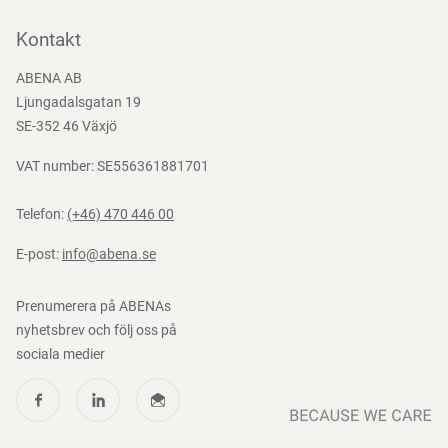
Kontakta oss
Bli kund
Kontakt
Bli e-handelskund
ABENA AB
Mediacenter
Ljungadalsgatan 19
Nedladdningar
SE-352 46 Växjö
VAT number: SE556361881701
Telefon:
(+46) 470 446 00
E-post:
info@abena.se
Prenumerera på ABENAs
nyhetsbrev och följ oss på
sociala medier