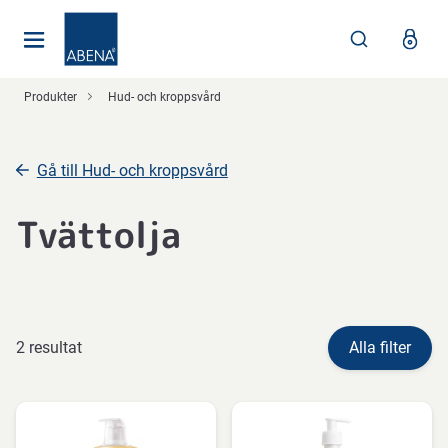
Huvudsaklig
Nav
Sidfot
Produkter
Hud- och kroppsvård
Gå till Hud- och kroppsvård
Tvättolja
2 resultat
Alla filter