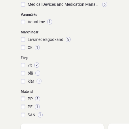
Medical Devices and Medication Management
6
Varumärke
Aquatime
1
Märkningar
Livsmedelsgodkänd
5
CE
1
Färg
vit
2
blå
1
klar
1
Material
PP
3
PE
1
SAN
1