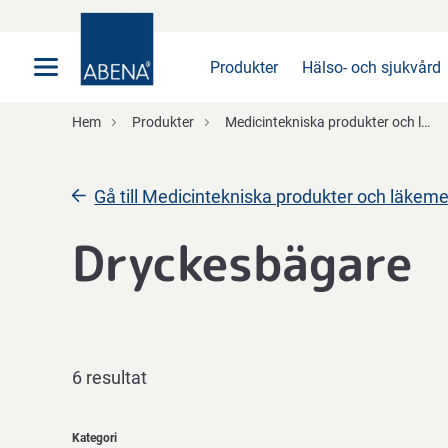
Huvudsaklig
Nav
Sidfot
Produkter
Hälso- och sjukvård
Hem
Produkter
Medicintekniska produkter och läkemedelshantering
Gå till Medicintekniska produkter och läkem
Dryckesbägare
6 resultat
Kategori