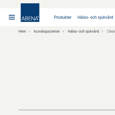
Huvudsaklig
Nav
Sidfot
Produkter
Hälso- och sjukvård
Hem
Kunskapscenter
Hälso- och sjukvård
Clea