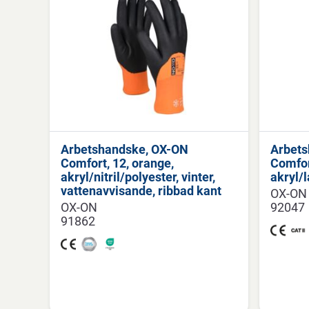
Arbetshandske, OX-ON
Arbets
Comfort, 12, orange,
Comfort
akryl/nitril/polyester, vinter,
akryl/
vattenavvisande, ribbad kant
OX-ON
OX-ON
92047
91862