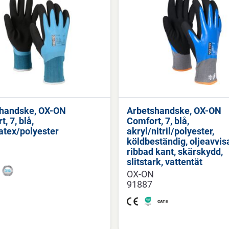
handske, OX-ON
Arbetshandske, OX-ON
, 7, blå,
Comfort, 7, blå,
latex/polyester
akryl/nitril/polyester,
köldbeständig, oljeavvis
ribbad kant, skärskydd,
slitstark, vattentät
OX-ON
91887