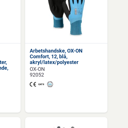
Arbetshandske, OX-ON
Comfort, 12, blå,
ter,
akryl/latex/polyester
nde,
OX-ON
92052