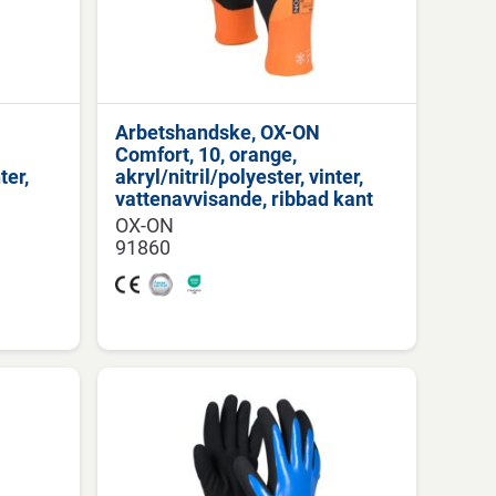
Arbetshandske, OX-ON
Comfort, 10, orange,
ter,
akryl/nitril/polyester, vinter,
vattenavvisande, ribbad kant
OX-ON
91860