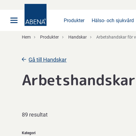
Huvudsaklig
Nav
Sidfot
Produkter
Hälso- och sjukvård
Hem
Produkter
Handskar
Arbetshandskar för v
Gå till Handskar
Arbetshandskar 
89 resultat
Kategori