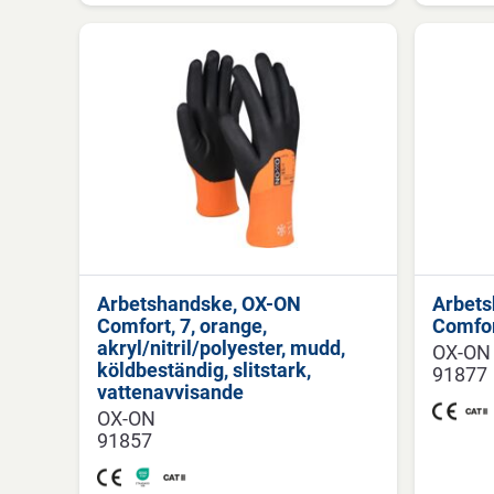
Arbetshandske, OX-ON
Arbets
Comfort, 7, orange,
Comfort
akryl/nitril/polyester, mudd,
OX-ON
köldbeständig, slitstark,
91877
vattenavvisande
OX-ON
91857