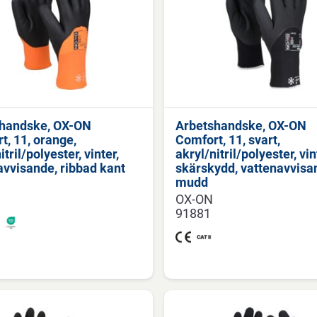
handske, OX-ON
Arbetshandske, OX-ON
t, 11, orange,
Comfort, 11, svart,
itril/polyester, vinter,
akryl/nitril/polyester, vin
avvisande, ribbad kant
skärskydd, vattenavvisa
mudd
OX-ON
91881