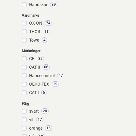
Handskar
89
Varumärke
OX-ON
74
THOR
11
Towa
4
Märkningar
CE
82
CAT II
66
Hansecontrol
47
OEKO-TEX
19
CAT I
6
Färg
svart
20
vit
17
orange
16