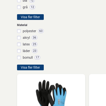
blå
12
grå
12
Visa fler filter
Material
polyester
63
akryl
36
latex
25
läder
23
bomull
17
Visa fler filter