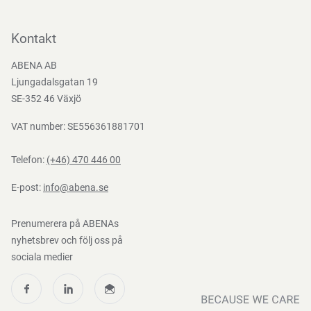
Kontakta oss
Bli kund
Kontakt
Bli e-handelskund
ABENA AB
Mediacenter
Ljungadalsgatan 19
Nedladdningar
SE-352 46 Växjö
VAT number: SE556361881701
Telefon:
(+46) 470 446 00
E-post:
info@abena.se
Prenumerera på ABENAs
nyhetsbrev och följ oss på
sociala medier