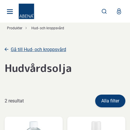
Huvudsaklig
Nav
Sidfot
Produkter
Hud- och kroppsvård
Gå till Hud- och kroppsvård
Hudvårdsolja
2 resultat
Alla filter