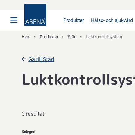
Huvudsaklig
Nav
Sidfot
Produkter
Hälso- och sjukvård
Hem
Produkter
Städ
Luktkontrollsystem
Gå till Städ
Luktkontrollsy
3 resultat
Kategori