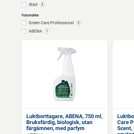
Städ
3
Varumärke
Green Care Professional
2
ABENA
1
Luktborttagare, ABENA, 750 ml,
Luktbo
Bruksfärdig, biologisk, utan
Care P
färgämnen, med parfym
Scent, 