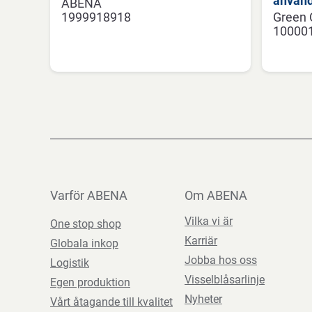
använd
ABENA
1999918918
Green 
10000
Varför ABENA
Om ABENA
Vilka vi är
One stop shop
Karriär
Globala inkop
Jobba hos oss
Logistik
Visselblåsarlinje
Egen produktion
Nyheter
Vårt åtagande till kvalitet