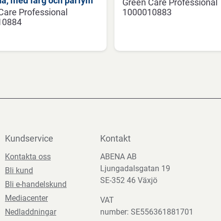
a, med färg och parfym
Green Care Professional
Care Professional
1000010883
10884
Kundservice
Kontakt
Kontakta oss
ABENA AB
Ljungadalsgatan 19
Bli kund
SE-352 46 Växjö
Bli e-handelskund
Mediacenter
VAT
Nedladdningar
number: SE556361881701