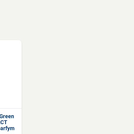
 Green
ACT
 parfym