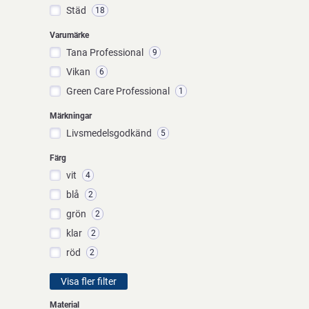
Städ
18
Varumärke
Tana Professional
9
Vikan
6
Green Care Professional
1
Märkningar
Livsmedelsgodkänd
5
Färg
vit
4
blå
2
grön
2
klar
2
röd
2
Visa fler filter
Material