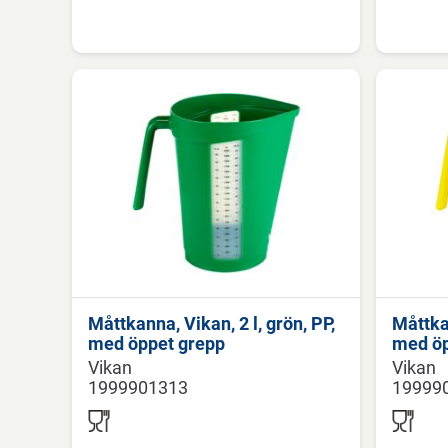
Måttkanna, Vikan, 2 l, grön, PP,
Måttkan
med öppet grepp
med öp
Vikan
Vikan
1999901313
19999