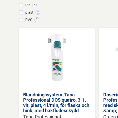
PP
5
plast
2
PVC
1
Blandningssystem, Tana
Doseri
Professional DOS quatro, 3-1,
Profes
vit, plast, 4 l/min, för flaska och
med sk
hink, med bakflödesskydd
&amp;
Tana Professional
Green 