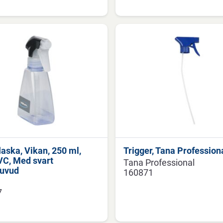
laska, Vikan, 250 ml,
Trigger, Tana Professiona
PVC, Med svart
Tana Professional
huvud
160871
7