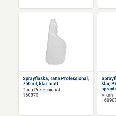
Sprayflaska, Tana Professional,
Sprayf
750 ml, klar matt
klar, 
spray
Tana Professional
160870
Vikan
16890