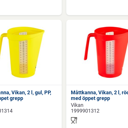
na, Vikan, 2 l, gul, PP,
Måttkanna, Vikan, 2 l, röd
pet grepp
med öppet grepp
Vikan
01314
1999901312