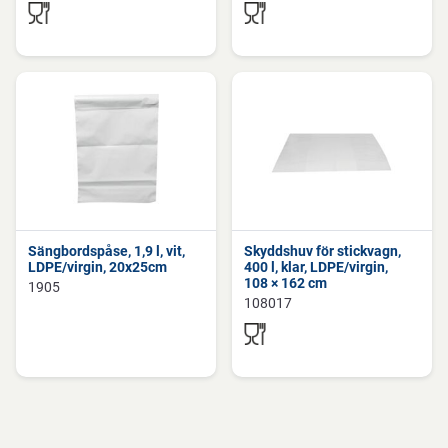
Sängbordspåse, 1,9 l, vit,
Skyddshuv för stickvagn,
LDPE/virgin, 20x25cm
400 l, klar, LDPE/virgin,
108 × 162 cm
1905
108017