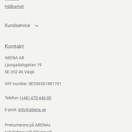
Hållbarhet
Kundservice
Kontakta oss
Bli kund
Kontakt
Bli e-handelskund
ABENA AB
Mediacenter
Ljungadalsgatan 19
Nedladdningar
SE-352 46 Växjö
VAT number: SE556361881701
Telefon:
(+46) 470 446 00
E-post:
info@abena.se
Prenumerera på ABENAs