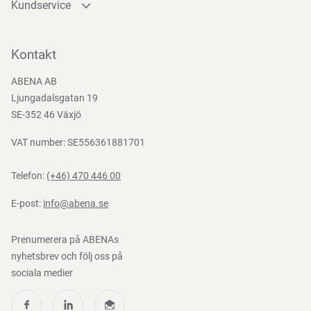
Kundservice
Kontakta oss
Bli kund
Kontakt
Bli e-handelskund
ABENA AB
Mediacenter
Ljungadalsgatan 19
Nedladdningar
SE-352 46 Växjö
VAT number: SE556361881701
Telefon:
(+46) 470 446 00
E-post:
info@abena.se
Prenumerera på ABENAs
nyhetsbrev och följ oss på
sociala medier