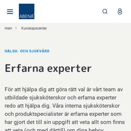
Huvudsaklig
Nav
Sidfot
Hem
Kunskapscenter
HÄLSO- OCH SJUKVÅRD
Erfarna experter
För att hjälpa dig att göra rätt val är vårt team av
utbildade sjuksköterskor och erfarna experter
redo att hjälpa dig. Våra interna sjuksköterskor
och produktspecialister är erfarna experter som
har gjort det till sin uppgift att veta allt som finns
att veta (och med därtill) om dina behov.