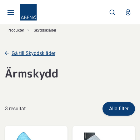
Huvudsaklig
Nav
Sidfot
Produkter
Skyddskläder
Gå till Skyddskläder
Ärmskydd
3 resultat
Alla filter