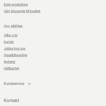
Egen produktion
Vårt åtagande till kvalitet
Om ABENA
Vilka vi är
Karriär
Jobba hos oss
Visselblåsarlinje
Nyheter
Hållbarhet
Kundservice
Kontakta oss
Bli kund
Kontakt
Bli e-handelskund