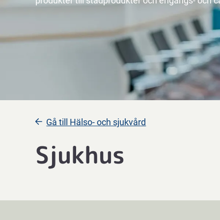
produkter till städprodukter och engångs- och ca
Gå till Hälso- och sjukvård
Sjukhus