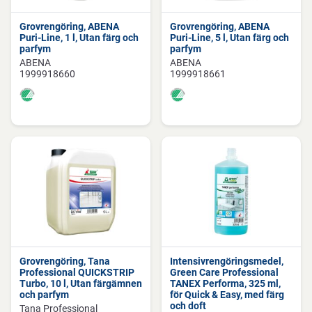
Grovrengöring, ABENA
Grovrengöring, ABENA
Puri-Line, 1 l, Utan färg och
Puri-Line, 5 l, Utan färg och
parfym
parfym
ABENA
ABENA
1999918660
1999918661
Grovrengöring, Tana
Intensivrengöringsmedel,
Professional QUICKSTRIP
Green Care Professional
Turbo, 10 l, Utan färgämnen
TANEX Performa, 325 ml,
och parfym
för Quick & Easy, med färg
och doft
Tana Professional