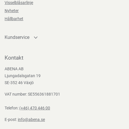
Visselblåsarlinje
Nyheter
Hållbarhet
Kundservice
Kontakta oss
Bli kund
Kontakt
Bli e-handelskund
ABENA AB
Mediacenter
Ljungadalsgatan 19
Nedladdningar
SE-352 46 Växjö
VAT number: SE556361881701
Telefon:
(+46) 470 446 00
E-post:
info@abena.se