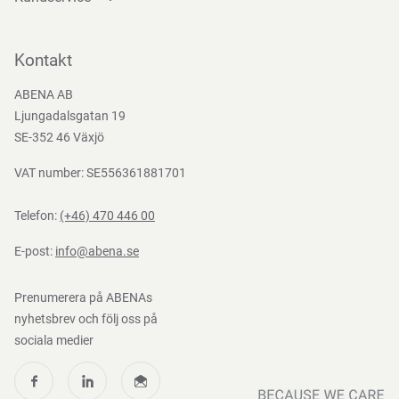
Kontakta oss
Bli kund
Kontakt
Bli e-handelskund
ABENA AB
Mediacenter
Ljungadalsgatan 19
Nedladdningar
SE-352 46 Växjö
VAT number: SE556361881701
Telefon:
(+46) 470 446 00
E-post:
info@abena.se
Prenumerera på ABENAs
nyhetsbrev och följ oss på
sociala medier