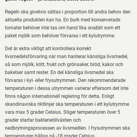
Regeln ska givetvis sättas i proportion till andra behov den
aktuella produkten kan ha. En burk med konserverade
tomater behöver inte tas om hand lika snabbt som ett
paket mjölk som behöver förvaras i ett kylutrymme.
Det är extra viktigt att kontrollera korrekt
livsmedelsförvaring när man hanterar känsliga livsmedel,
så som mjölk, kött, frukt och grönsaker, bröd, kakor och
bakelser samt rester.
En del känsliga livsmedel ska
förvaras i kyl- eller frysutrymmen. Den rekommenderade
temperaturen i dessa utrymmen varierar eftersom det inte
finns någon internationell reglering för detta.
Enligt
skandinaviska riktlinjer ska temperaturen i ett kylutrymme
vara max 5 grader Celsius. Stiger temperaturen över 5
grader startar bakterietillväxten och
nedbrytningsprocessen av livsmedlen. I frysutrymmen ska
temperaturen hållas på -18 grader Celsius.