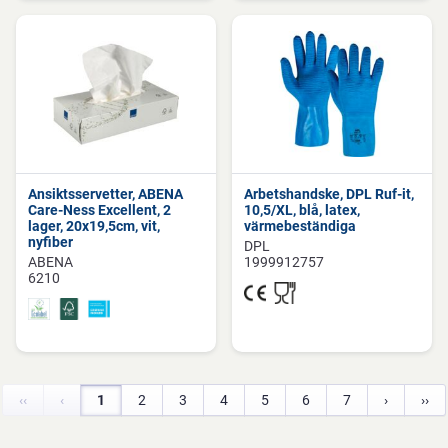
Ansiktsservetter, ABENA
Arbetshandske, DPL Ruf-it,
Care-Ness Excellent, 2
10,5/XL, blå, latex,
lager, 20x19,5cm, vit,
värmebeständiga
nyfiber
DPL
ABENA
1999912757
6210
‹‹
‹
1
2
3
4
5
6
7
›
››