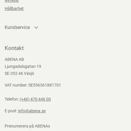
Nyheter
Hållbarhet
Kundservice
Kontakta oss
Bli kund
Kontakt
Bli e-handelskund
ABENA AB
Mediacenter
Ljungadalsgatan 19
Nedladdningar
SE-352 46 Växjö
VAT number: SE556361881701
Telefon:
(+46) 470 446 00
E-post:
info@abena.se
Prenumerera på ABENAs