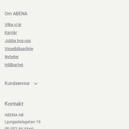
Om ABENA
Vilka vi är
Karriär
Jobba hos oss
Visselblåsarlinje
Nyheter
Hållbarhet
Kundservice
Kontakta oss
Bli kund
Kontakt
Bli e-handelskund
ABENA AB
Mediacenter
Ljungadalsgatan 19
Nedladdningar
SE-352 46 Växjö