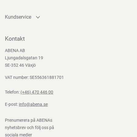
Kundservice
Kontakta oss
Bli kund
Kontakt
Bli e-handelskund
ABENA AB
Mediacenter
Ljungadalsgatan 19
Nedladdningar
SE-352 46 Växjö
VAT number: SE556361881701
Telefon:
(+46) 470 446 00
E-post:
info@abena.se
Prenumerera på ABENAs
nyhetsbrev och följ oss på
sociala medier