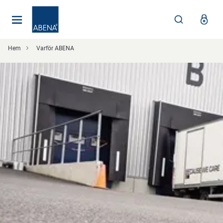
Huvudsaklig
Nav
Sidfot
Hem
Varför ABENA