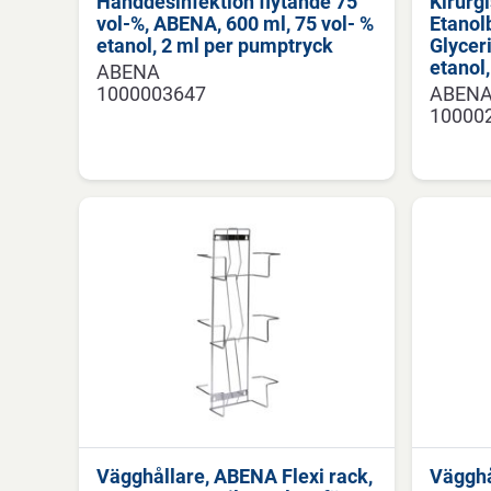
Handdesinfektion flytande 75
Kirurg
vol-%, ABENA, 600 ml, 75 vol- %
Etanol
etanol, 2 ml per pumptryck
Glycer
etanol
ABENA
1000003647
ABEN
10000
Vägghållare, ABENA Flexi rack,
Vägghå