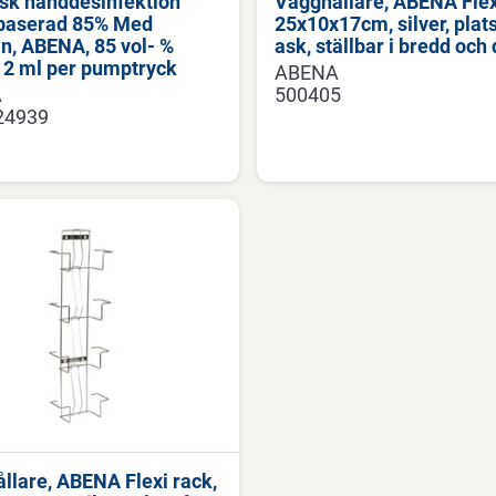
isk handdesinfektion
Vägghållare, ABENA Flex
baserad 85% Med
25x10x17cm, silver, plats
in, ABENA, 85 vol- %
ask, ställbar i bredd och
, 2 ml per pumptryck
ABENA
A
500405
24939
llare, ABENA Flexi rack,