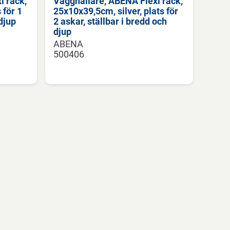
i rack,
Vägghållare, ABENA Flexi rack,
 för 1
25x10x39,5cm, silver, plats för
 djup
2 askar, ställbar i bredd och
djup
ABENA
500406