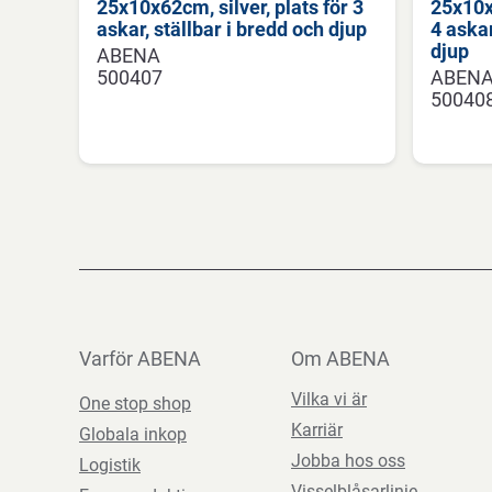
25x10x62cm, silver, plats för 3
25x10x8
askar, ställbar i bredd och djup
4 askar
djup
ABENA
500407
ABEN
50040
Varför ABENA
Om ABENA
Vilka vi är
One stop shop
Karriär
Globala inkop
Jobba hos oss
Logistik
Visselblåsarlinje