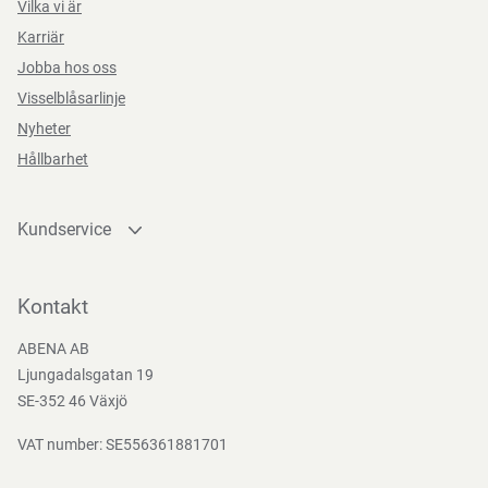
Vilka vi är
Karriär
Jobba hos oss
Visselblåsarlinje
Nyheter
Hållbarhet
Kundservice
Kontakta oss
Bli kund
Kontakt
Bli e-handelskund
ABENA AB
Mediacenter
Ljungadalsgatan 19
Nedladdningar
SE-352 46 Växjö
VAT number: SE556361881701