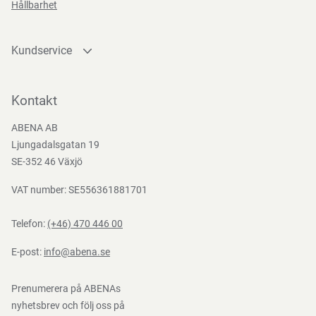
Hållbarhet
Kundservice
Kontakta oss
Bli kund
Kontakt
Bli e-handelskund
ABENA AB
Mediacenter
Ljungadalsgatan 19
Nedladdningar
SE-352 46 Växjö
VAT number: SE556361881701
Telefon:
(+46) 470 446 00
E-post:
info@abena.se
Prenumerera på ABENAs
nyhetsbrev och följ oss på