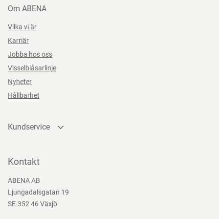
Om ABENA
Vilka vi är
Karriär
Jobba hos oss
Visselblåsarlinje
Nyheter
Hållbarhet
Kundservice
Kontakta oss
Bli kund
Kontakt
Bli e-handelskund
ABENA AB
Mediacenter
Ljungadalsgatan 19
Nedladdningar
SE-352 46 Växjö