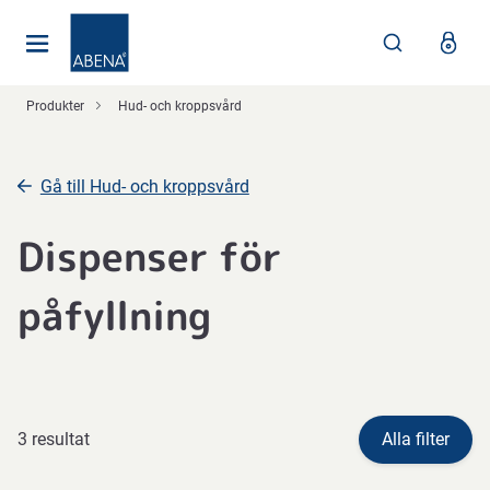
Huvudsaklig
Nav
Sidfot
Produkter
Hud- och kroppsvård
Gå till Hud- och kroppsvård
Dispenser för
påfyllning
3 resultat
Alla filter