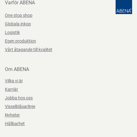
Varför ABENA
One stop shop
Globala inkop
Logistik
Egen produktion
Vårt åtagande till kvalitet
Om ABENA
Vilka vi är
Karriär
Jobba hos oss
Visselblåsarlinje
Nyheter
Hållbarhet