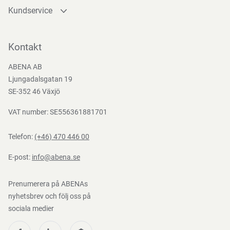
Kundservice
Kontakta oss
Bli kund
Kontakt
Bli e-handelskund
ABENA AB
Mediacenter
Ljungadalsgatan 19
Nedladdningar
SE-352 46 Växjö
VAT number: SE556361881701
Telefon:
(+46) 470 446 00
E-post:
info@abena.se
Prenumerera på ABENAs
nyhetsbrev och följ oss på
sociala medier