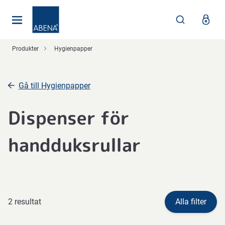
Huvudsaklig
Nav
Sidfot
Produkter
Hygienpapper
Gå till Hygienpapper
Dispenser för
handduksrullar
2 resultat
Alla filter