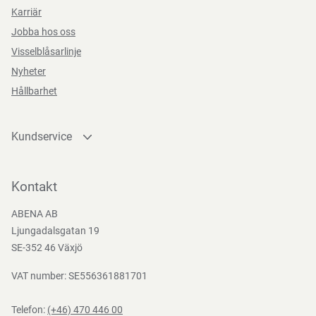
Karriär
Jobba hos oss
Visselblåsarlinje
Nyheter
Hållbarhet
Kundservice
Kontakta oss
Bli kund
Kontakt
Bli e-handelskund
ABENA AB
Mediacenter
Ljungadalsgatan 19
Nedladdningar
SE-352 46 Växjö
VAT number: SE556361881701
Telefon:
(+46) 470 446 00