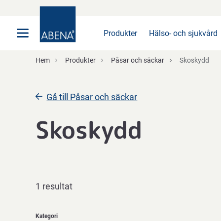
Huvudsaklig
Nav
Sidfot
Produkter
Hälso- och sjukvård
Hem
Produkter
Påsar och säckar
Skoskydd
Gå till Påsar och säckar
Skoskydd
1 resultat
Kategori