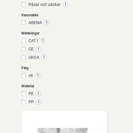
Påsar och säckar
1
Varumärke
ABENA
1
Märkningar
CAT I
1
CE
1
UKCA
1
Färg
vit
1
Material
PE
1
PP
1