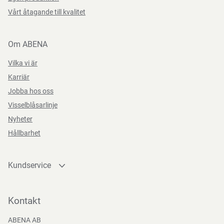
Vårt åtagande till kvalitet
Om ABENA
Vilka vi är
Karriär
Jobba hos oss
Visselblåsarlinje
Nyheter
Hållbarhet
Kundservice
Kontakta oss
Bli kund
Kontakt
Bli e-handelskund
ABENA AB