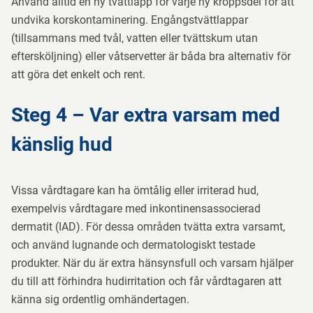
Använd alltid en ny tvättlapp för varje ny kroppsdel för att
undvika korskontaminering. Engångstvättlappar
(tillsammans med tvål, vatten eller tvättskum utan
eftersköljning) eller våtservetter är båda bra alternativ för
att göra det enkelt och rent
.
Steg 4 – Var extra varsam med
känslig hud
Vissa vårdtagare kan ha ömtålig eller irriterad hud,
exempelvis vårdtagare med inkontinensassocierad
dermatit (IAD). För dessa områden tvätta extra varsamt,
och använd lugnande och dermatologiskt testade
produkter. När du är extra hänsynsfull och varsam hjälper
du till att förhindra hudirritation och får vårdtagaren att
känna sig ordentlig omhändertagen
.