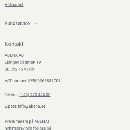
Hållbarhet
Kundservice
Kontakta oss
Bli kund
Kontakt
Bli e-handelskund
ABENA AB
Mediacenter
Ljungadalsgatan 19
Nedladdningar
SE-352 46 Växjö
VAT number: SE556361881701
Telefon:
(+46) 470 446 00
E-post:
info@abena.se
Prenumerera på ABENAs
nyhetsbrev och följ oss på