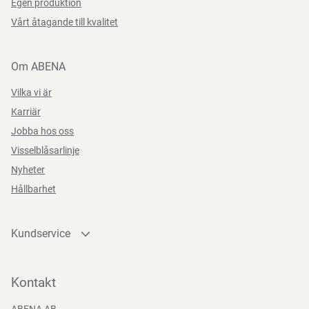
Egen produktion
Vårt åtagande till kvalitet
Om ABENA
Vilka vi är
Karriär
Jobba hos oss
Visselblåsarlinje
Nyheter
Hållbarhet
Kundservice
Kontakta oss
Bli kund
Kontakt
Bli e-handelskund