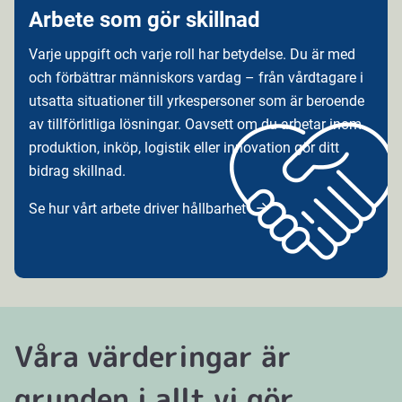
Arbete som gör skillnad
Varje uppgift och varje roll har betydelse. Du är med
och förbättrar människors vardag – från vårdtagare i
utsatta situationer till yrkespersoner som är beroende
av tillförlitliga lösningar. Oavsett om du arbetar inom
produktion, inköp, logistik eller innovation gör ditt
bidrag skillnad.
Se hur vårt arbete driver hållbarhet
Våra värderingar är
grunden i allt vi gör