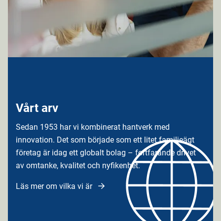
Vårt arv
Sedan 1953 har vi kombinerat hantverk med
innovation. Det som började som ett litet familjeägt
företag är idag ett globalt bolag – fortfarande drivet
av omtanke, kvalitet och nyfikenhet.
Läs mer om vilka vi är