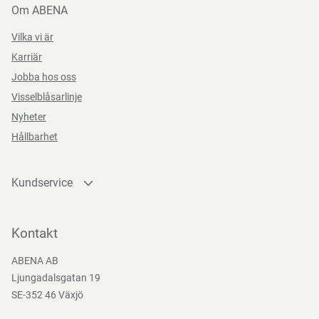
Om ABENA
Vilka vi är
Karriär
Jobba hos oss
Visselblåsarlinje
Nyheter
Hållbarhet
Kundservice
Kontakta oss
Bli kund
Kontakt
Bli e-handelskund
ABENA AB
Mediacenter
Ljungadalsgatan 19
Nedladdningar
SE-352 46 Växjö