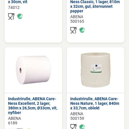
x 30cm, vit
Ness Classic, 1 lager, 810m
x 32cm, gul, återvunnet
74012
papper
ABENA
500165
Industrirulle, ABENA Care-
Industrirulle, ABENA Care-
Ness Excellent, 2 lager,
Ness Nature, 1 lager, 840m
380m x 26,5cm, Ø33cm, vit,
x 33,7cm, oblekt
nyfiber
ABENA
ABENA
500159
6189