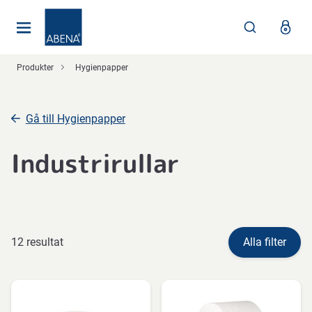
Huvudsaklig
Nav
Sidfot
Produkter
Hygienpapper
Gå till Hygienpapper
Industrirullar
12 resultat
Alla filter