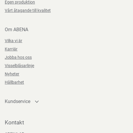
Egen produktion
Vårt åtagande till kvalitet
Om ABENA
Vilka vi är
Karriär
Jobba hos oss
Visselblåsarlinje
Nyheter
Hållbarhet
Kundservice
Kontakta oss
Bli kund
Kontakt
Bli e-handelskund